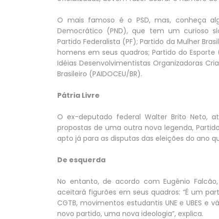
O mais famoso é o PSD, mas, conheça algun
Democrático (PND), que tem um curioso sloga
Partido Federalista (PF); Partido da Mulher Bras
homens em seus quadros; Partido do Esporte (PE
Idéias Desenvolvimentistas Organizadoras Cr
Brasileiro (PAIDOCEU/BR).
Pátria Livre
O ex-deputado federal Walter Brito Neto, 
propostas de uma outra nova legenda, Partido P
apto já para as disputas das eleições do ano 
De esquerda
No entanto, de acordo com Eugênio Falcão, 
aceitará figurões em seus quadros: “É um par
CGTB, movimentos estudantis UNE e UBES e vá
novo partido, uma nova ideologia”, explica.