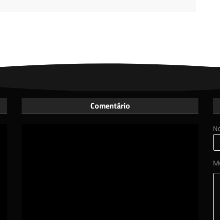
Comentário
N
M