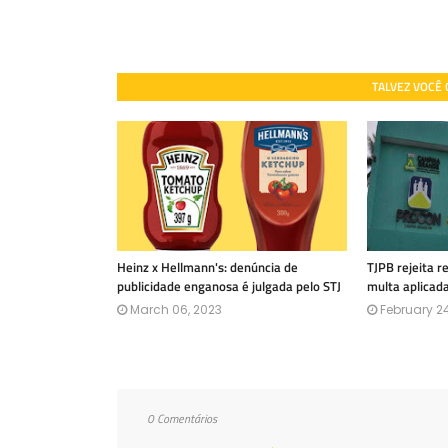
TALVEZ VOCÊ
Heinz x Hellmann's: denúncia de
TJPB rejeita 
publicidade enganosa é julgada pelo STJ
multa aplicad
March 06, 2023
February 24
0 Comentários