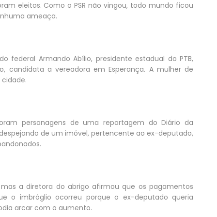
oram eleitos. Como o PSR não vingou, todo mundo ficou
m nenhuma ameaça.
do federal Armando Abílio, presidente estadual do PTB,
ado, candidata a vereadora em Esperança. A mulher de
 cidade.
 foram personagens de uma reportagem do Diário da
 despejando de um imóvel, pertencente ao ex-deputado,
abandonados.
 mas a diretora do abrigo afirmou que os pagamentos
ue o imbróglio ocorreu porque o ex-deputado queria
 podia arcar com o aumento.