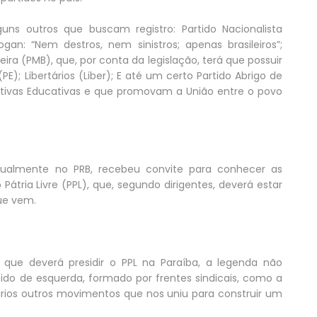
s outros que buscam registro: Partido Nacionalista
n: “Nem destros, nem sinistros; apenas brasileiros”;
ileira (PMB), que, por conta da legislação, terá que possuir
); Libertários (Liber); E até um certo Partido Abrigo de
iativas Educativas e que promovam a União entre o povo
atualmente no PRB, recebeu convite para conhecer as
átria Livre (PPL), que, segundo dirigentes, deverá estar
que vem.
que deverá presidir o PPL na Paraíba, a legenda não
tido de esquerda, formado por frentes sindicais, como a
rios outros movimentos que nos uniu para construir um