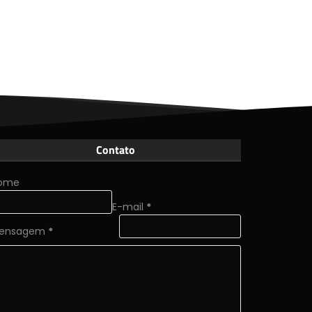
Contato
ome
E-mail
*
ensagem
*