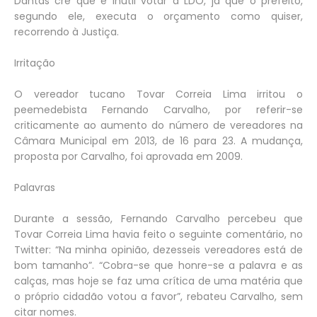
Dantas crê que é inútil votar a LDO, já que o prefeito,
segundo ele, executa o orçamento como quiser,
recorrendo à Justiça.
Irritação
O vereador tucano Tovar Correia Lima irritou o
peemedebista Fernando Carvalho, por referir-se
criticamente ao aumento do número de vereadores na
Câmara Municipal em 2013, de 16 para 23. A mudança,
proposta por Carvalho, foi aprovada em 2009.
Palavras
Durante a sessão, Fernando Carvalho percebeu que
Tovar Correia Lima havia feito o seguinte comentário, no
Twitter: “Na minha opinião, dezesseis vereadores está de
bom tamanho”. “Cobra-se que honre-se a palavra e as
calças, mas hoje se faz uma crítica de uma matéria que
o próprio cidadão votou a favor”, rebateu Carvalho, sem
citar nomes.