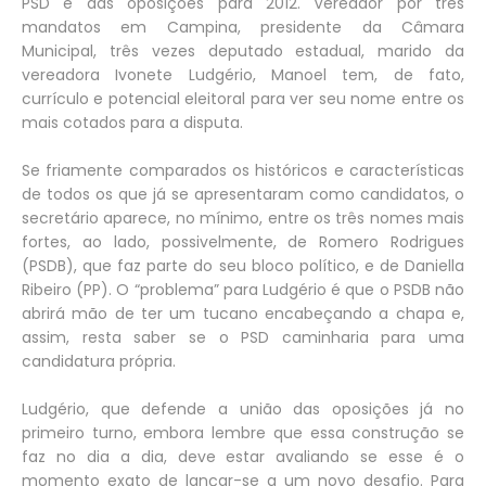
PSD e das oposições para 2012. Vereador por três
mandatos em Campina, presidente da Câmara
Municipal, três vezes deputado estadual, marido da
vereadora Ivonete Ludgério, Manoel tem, de fato,
currículo e potencial eleitoral para ver seu nome entre os
mais cotados para a disputa.
Se friamente comparados os históricos e características
de todos os que já se apresentaram como candidatos, o
secretário aparece, no mínimo, entre os três nomes mais
fortes, ao lado, possivelmente, de Romero Rodrigues
(PSDB), que faz parte do seu bloco político, e de Daniella
Ribeiro (PP). O “problema” para Ludgério é que o PSDB não
abrirá mão de ter um tucano encabeçando a chapa e,
assim, resta saber se o PSD caminharia para uma
candidatura própria.
Ludgério, que defende a união das oposições já no
primeiro turno, embora lembre que essa construção se
faz no dia a dia, deve estar avaliando se esse é o
momento exato de lançar-se a um novo desafio. Para