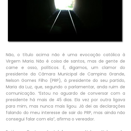
Não, o título acima não é uma evocação católica à
Virgem Maria. Não é coisa de santos, mas de gente de
carne e osso, políticos. É, digamos, um clamor do
presidente da Câmara Municipal de Campina Grande,
Nelson Gomes Filho (PRP), à presidente do seu partido,
Maria da Luz, que, segundo o parlamentar, anda ruim de
comunicação. “Estou no aguardo de conversar com a
presidente há mais de 45 dias. Ela vez por outra ligava
para mim, mas nunca mais ligou. Já dei as declarações
falando do meu interesse de sair do PRP, mas ainda não
consegui falar com ela”, afirma o vereador.