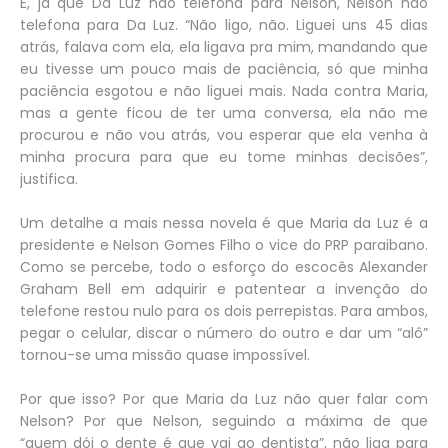
E, já que Da Luz não telefona para Nelson, Nelson não
telefona para Da Luz. “Não ligo, não. Liguei uns 45 dias
atrás, falava com ela, ela ligava pra mim, mandando que
eu tivesse um pouco mais de paciência, só que minha
paciência esgotou e não liguei mais. Nada contra Maria,
mas a gente ficou de ter uma conversa, ela não me
procurou e não vou atrás, vou esperar que ela venha à
minha procura para que eu tome minhas decisões”,
justifica.
Um detalhe a mais nessa novela é que Maria da Luz é a
presidente e Nelson Gomes Filho o vice do PRP paraibano.
Como se percebe, todo o esforço do escocês Alexander
Graham Bell em adquirir e patentear a invenção do
telefone restou nulo para os dois perrepistas. Para ambos,
pegar o celular, discar o número do outro e dar um “alô”
tornou-se uma missão quase impossível.
Por que isso? Por que Maria da Luz não quer falar com
Nelson? Por que Nelson, seguindo a máxima de que
“quem dói o dente é que vai ao dentista”, não liga para