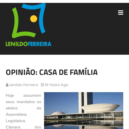
OPINIÃO: CASA DE FAMÍLIA
Lenildo Ferreira
16 Years Ago
Hoje assumem
seus mandatos os
eleitos da
Assembleia
Legislativa,
Câmara dos