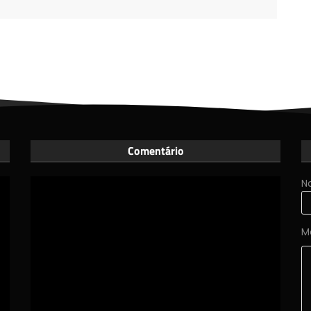
Comentário
N
M