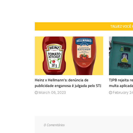
TALVEZ VOCÊ
Heinz x Hellmann's: denúncia de
TJPB rejeita 
publicidade enganosa é julgada pelo STJ
multa aplicad
March 06, 2023
February 24
0 Comentários