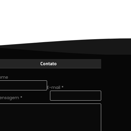
Contato
ome
E-mail
*
ensagem
*