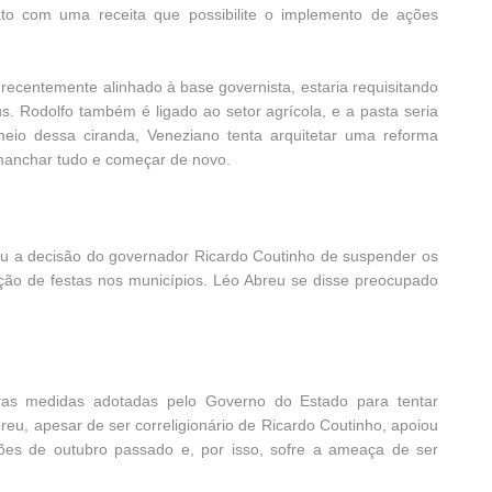
ato com uma receita que possibilite o implemento de ações
 recentemente alinhado à base governista, estaria requisitando
us. Rodolfo também é ligado ao setor agrícola, e a pasta seria
meio dessa ciranda, Veneziano tenta arquitetar uma reforma
smanchar tudo e começar de novo.
icou a decisão do governador Ricardo Coutinho de suspender os
ão de festas nos municípios. Léo Abreu se disse preocupado
ras medidas adotadas pelo Governo do Estado para tentar
breu, apesar de ser correligionário de Ricardo Coutinho, apoiou
ões de outubro passado e, por isso, sofre a ameaça de ser