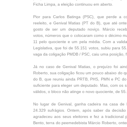
Ficha Limpa, a eleição continuou em aberto.
Pior para Carlos Batinga (PSC), que perde a c
reeleito, e Genival Matias (PT do B), que até ont
gosto de ser um deputado noviço. Márcio rece
votos, números que o colocaram como o décimo ma
11 pelo quociente e um pela média. Com a validaç
Legislativa, que foi de 55.151 votos, subiu para 
vaga da coligação PMDB / PSC, caiu uma posição, f
Já no caso de Genival Matias, o prejuízo foi ain
Roberto, sua coligação ficou um pouco abaixo do q
do B, que reuniu ainda PRTB, PHS, PMN e PC do B
suficiente para eleger um deputado. Mas, com os s
válidos, o bloco não atinge o novo quociente, de 55
No lugar de Genival, ganha cadeira na casa de
24.329 sufrágios. Ontem, após saber da decisão
agradeceu aos seus eleitores e fez a tradicional
Bento, terra do peemedebista Márcio Roberto, onte