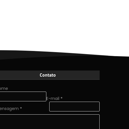
Contato
ome
E-mail
*
ensagem
*