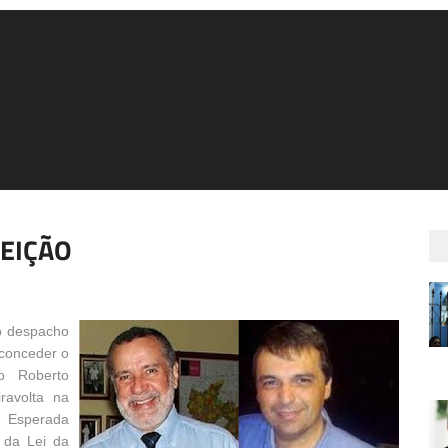
LEIÇÃO
do despacho
 conceder o
io Roberto
ravolta na
. Esperada
 da Lei da