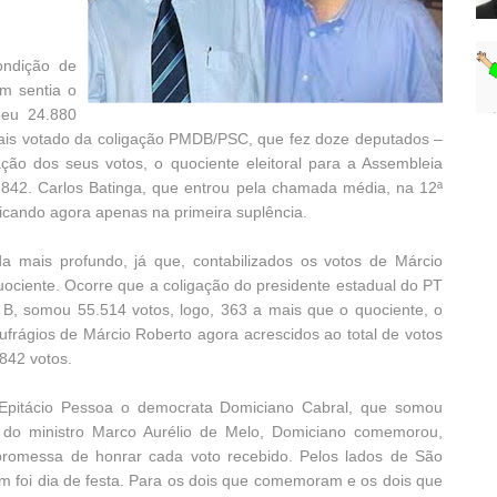
ondição de
em sentia o
beu 24.880
is votado da coligação PMDB/PSC, que fez doze deputados –
ão dos seus votos, o quociente eleitoral para a Assembleia
55.842. Carlos Batinga, que entrou pela chamada média, na 12ª
icando agora apenas na primeira suplência.
da mais profundo, já que, contabilizados os votos de Márcio
uociente. Ocorre que a coligação do presidente estadual do PT
, somou 55.514 votos, logo, 363 a mais que o quociente, o
ufrágios de Márcio Roberto agora acrescidos ao total de votos
.842 votos.
 Epitácio Pessoa o democrata Domiciano Cabral, que somou
 do ministro Marco Aurélio de Melo, Domiciano comemorou,
 promessa de honrar cada voto recebido. Pelos lados de São
m foi dia de festa. Para os dois que comemoram e os dois que