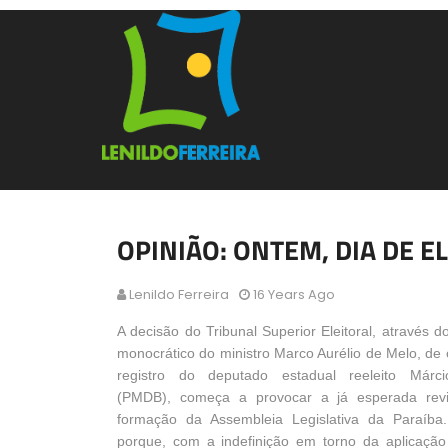
OPINIÃO: ONTEM, DIA DE E
Lenildo Ferreira
16 Years Ago
A decisão do Tribunal Superior Eleitoral, através 
monocrático do ministro Marco Aurélio de Melo, de
registro do deputado estadual reeleito Márc
(PMDB), começa a provocar a já esperada revi
formação da Assembleia Legislativa da Paraíba
porque, com a indefinição em torno da aplicação