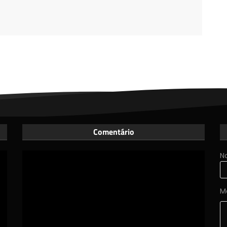
Comentário
N
M