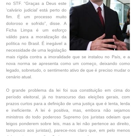
no STF. “Graças a Deus este
‘calvário judicial’ está perto do
fim. É um processo muito
doloroso e sofrido”, disse. A
Ficha Limpa é um esforço
válido para a moralização da
política no Brasil. É inegável a
necessidade de uma legislação
mais rígida contra a imoralidade que se instalou no País, e a
nova norma se apresenta como um começo, deixando como
legado, sobretudo, o sentimento ativo de que é preciso mudar o
cenário atual.
O grande problema da lei foi sua constituição em cima do
período eleitoral, já no transcurso das eleições gerais, com
prazos curtos para a definição de uma justiça que é lenta, lerda
e ineficiente. A lei é positiva, mas, embora não sejamos
ministros do todo poderoso Supremo (os juristas odeiam que
leigos ponderem sobre leis, mas a lei não pertence ao direito,
tampouco aos juristas), parece-nos claro que, em pelo menos