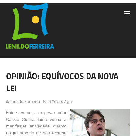
OPINIÃO: EQUÍVOCOS DA NOVA
LEI
Lenildo Ferreira
16 Years Ago
Esta semana, o ex-governador
Cássio Cunha Lima voltou a
manifestar ansiedade quanto
ao julgamento de seu recurso