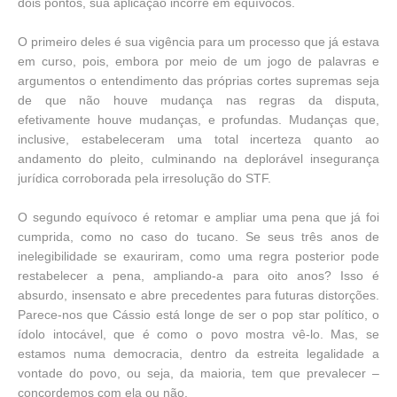
dois pontos, sua aplicação incorre em equívocos.
O primeiro deles é sua vigência para um processo que já estava
em curso, pois, embora por meio de um jogo de palavras e
argumentos o entendimento das próprias cortes supremas seja
de que não houve mudança nas regras da disputa,
efetivamente houve mudanças, e profundas. Mudanças que,
inclusive, estabeleceram uma total incerteza quanto ao
andamento do pleito, culminando na deplorável insegurança
jurídica corroborada pela irresolução do STF.
O segundo equívoco é retomar e ampliar uma pena que já foi
cumprida, como no caso do tucano. Se seus três anos de
inelegibilidade se exauriram, como uma regra posterior pode
restabelecer a pena, ampliando-a para oito anos? Isso é
absurdo, insensato e abre precedentes para futuras distorções.
Parece-nos que Cássio está longe de ser o pop star político, o
ídolo intocável, que é como o povo mostra vê-lo. Mas, se
estamos numa democracia, dentro da estreita legalidade a
vontade do povo, ou seja, da maioria, tem que prevalecer –
concordemos com ela ou não.