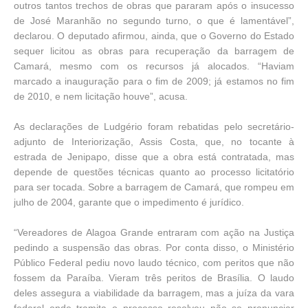
outros tantos trechos de obras que pararam após o insucesso
de José Maranhão no segundo turno, o que é lamentável”,
declarou. O deputado afirmou, ainda, que o Governo do Estado
sequer licitou as obras para recuperação da barragem de
Camará, mesmo com os recursos já alocados. “Haviam
marcado a inauguração para o fim de 2009; já estamos no fim
de 2010, e nem licitação houve”, acusa.
As declarações de Ludgério foram rebatidas pelo secretário-
adjunto de Interiorização, Assis Costa, que, no tocante à
estrada de Jenipapo, disse que a obra está contratada, mas
depende de questões técnicas quanto ao processo licitatório
para ser tocada. Sobre a barragem de Camará, que rompeu em
julho de 2004, garante que o impedimento é jurídico.
“Vereadores de Alagoa Grande entraram com ação na Justiça
pedindo a suspensão das obras. Por conta disso, o Ministério
Público Federal pediu novo laudo técnico, com peritos que não
fossem da Paraíba. Vieram três peritos de Brasília. O laudo
deles assegura a viabilidade da barragem, mas a juíza da vara