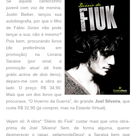
Se aquele cantorzinho
juvenil com voz de menina,
Justin Bieber, lançou sua
autobiografia, por que o filho
de Fábio Júnior não pode
lançar a sua, não é mesmo?
Pois bem, procurando livros
(de preferência em
promoção) na Livraria
Saraiva (
por sinal, a
promoção atual dá frete
grátis acima de dois itens
),
deparo-me com a obra ao
lado. O preço: R$ 34,90.
Mais que um dos livros que
procurava, “O Inverno da Guerra”, do grande
Joel Silveira
, que
custa R$ 32,90 (já comprei, mas na Estante Virtual).
Vejam só: A obra* “Diário do Fiuk” custar mais que uma obra-
prima de Joel Silveira! Sem, de forma alguma, querer
desmerecer o rapaz, pelamordeDeus!, a Saraiva bem que