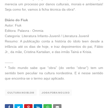
merecia um processo por danos culturais, morais e ambientais!
Seja como for, vamos à ficha técnica da obra*.
Diário do Fiuk
Autor: Fiuk
Editora: Palavra - Ommia
Categoria: Literatura Infanto-Juvenil / Literatura Juvenil
Resumo: A publicação conta a história do ídolo teen desde a
infância até os dias de hoje, e traz depoimentos do pai, Fábio
Jr., da mãe, Cristina Kartalian, e das irmãs Tainá e Krisia.
-------
* Todo mundo sabe que “obra” (do verbo “obrar”) tem um
sentido bem peculiar na cultura nordestina. E é nesse sentido
que encontra-se o termo aqui aplicado.
CULTURA NO BLOG
JOGA FORA NO LIXO