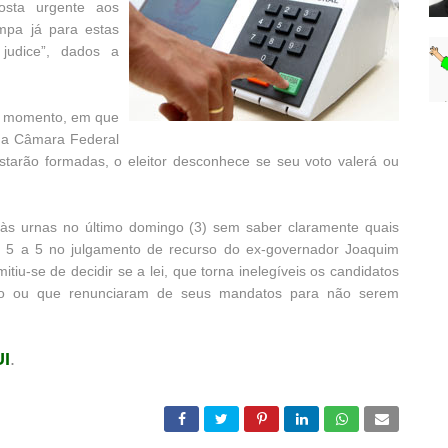
osta urgente aos
impa já para estas
 judice”, dados a
do momento, em que
da Câmara Federal
tarão formadas, o eleitor desconhece se seu voto valerá ou
 às urnas no último domingo (3) sem saber claramente quais
 5 a 5 no julgamento de recurso do ex-governador Joaquim
iu-se de decidir se a lei, que torna inelegíveis os candidatos
ado ou que renunciaram de seus mandatos para não serem
I
.