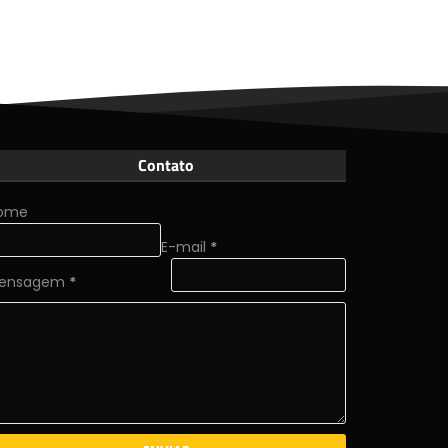
Contato
ome
E-mail
*
ensagem
*