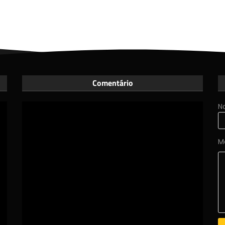
Comentário
N
M