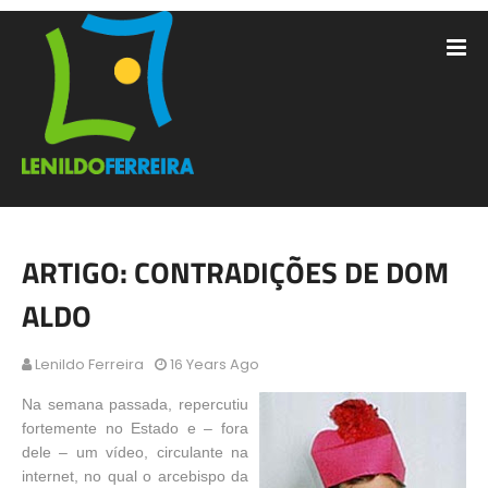
ARTIGO: CONTRADIÇÕES DE DOM
ALDO
Lenildo Ferreira
16 Years Ago
Na semana passada, repercutiu
fortemente no Estado e – fora
dele – um vídeo, circulante na
internet, no qual o arcebispo da