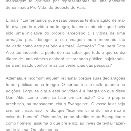
mensagem foi gravada por representantes de uma entidade
denominada Pró-Vida, do Sudeste do País.
E mais: “Lamentamos que essas pessoas tenham agido de má-
fé, divulgando o vídeo na íntegra, fazendo entender que havia
sido uma iniciativa do próprio arcebispo (...) vítima de uma
armação para denegrir a sua imagem num momento tão
delicado como este período eleitoral”. Armação? Ora, será Dom
Aldo tão inocente, a ponto de não saber que tudo o que se diz
diante de uma câmera acabará se tornando público, sujeitando-
se a ser usado conforme as conveniências das pessoas?
Ademais, é incomum alguém reclamar porque suas declarações
foram publicadas na íntegra. O normal é a irritação quando há
edições. Logo, se o que está no vídeo é a íntegra do que disse
Dom Aldo, como pode se falar em armação? Ora, o próprio
arcebispo, na mensagem, cita o Evangelho: “O vosso falar seja
sim, sim; não, não”, e diz que “ficar em cima do muro não é
coisa de homem”. Pois então, como obediente ao Evangelho e
como homem, assuma o que crê e diz, ao invés de tentar fazer-
se de vítima. Ou fale menos.
.