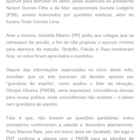
quorum para derrubar os vetos, pelas ausências do presidente
Nelson Gomes Filho e da líder oposicionista Ivonete Ludgério
(PSB), ambos licenciados por questões médicas, além do
tucano Tovar Correia Lima.
Ante a minoria, Daniella Ribeiro (PP) pediu aos colegas que se
retirassem da sessão, a fim de não propiciar o quorum mínimo
para abertura da votação. Rodolfo, Falcão e Raia resolveram
ficar, os vetos foram apreciados e mantidos.
Depois das informações repercutidas no início deste mês,
acreditar que os três tomaram tal decisão apenas por
“grandeza de espírito”, como avaliou o líder da situação,
Olimpio Oliveira (PMDB), seria impossível, coincidência demais
para nossa política, onde coincidências não existem – e talvez
nem grandeza de espírito.
Fato é que, não fossem as questões partidárias, estes
vereadores confirmariam a adesão a Veneziano abertamente.
Para Marcos Raia, isso em breve deve ser facilitado, tão logo o
PDT confirme a aliança com o PMDB para as eleições de