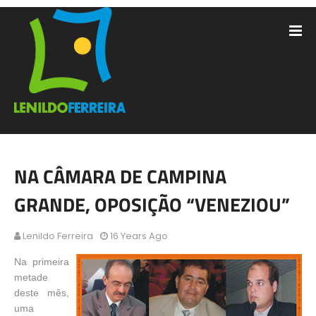
NA CÂMARA DE CAMPINA
GRANDE, OPOSIÇÃO “VENEZIOU”
Lenildo Ferreira
16 Years Ago
Na primeira
metade
deste mês,
uma