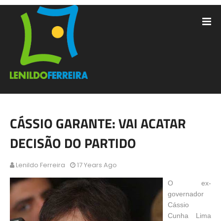
CÁSSIO GARANTE: VAI ACATAR
DECISÃO DO PARTIDO
Lenildo Ferreira
17 Years Ago
O ex-
governador
Cássio
Cunha Lima