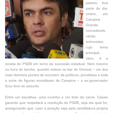
passou boa
parte do dia,
ontem, em
Campina
Grande,
concedendo
várias
entrevistas,
cujo tema
principal,
claro, é a
novela do PSDB em torno da sucessão estadual. Nem mesmo
na hora do lanche, quando esteve no bar do Genival – um dos
mais famosos pontos de encontro de políticos, jornalistas e toda
a sorte de figuras inoxidáveis de Campina – o ex-governador
ficou livre do assunto.
Entre um bacalhau, uma coxinha e um bolo de carne, Cássio
garantiu que respeitará a resolução do PSDB, seja ela qual for,
assegurando que, caso a posição seja pela candidatura própria