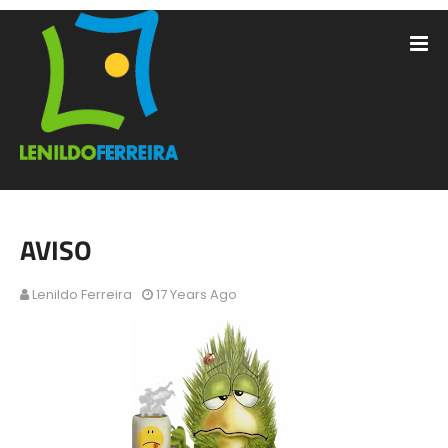
AVISO
Lenildo Ferreira
17 Years Ago