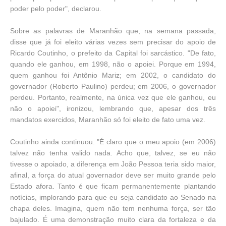
poder pelo poder", declarou.
Sobre as palavras de Maranhão que, na semana passada,
disse que já foi eleito várias vezes sem precisar do apoio de
Ricardo Coutinho, o prefeito da Capital foi sarcástico. "De fato,
quando ele ganhou, em 1998, não o apoiei. Porque em 1994,
quem ganhou foi Antônio Mariz; em 2002, o candidato do
governador (Roberto Paulino) perdeu; em 2006, o governador
perdeu. Portanto, realmente, na única vez que ele ganhou, eu
não o apoiei", ironizou, lembrando que, apesar dos três
mandatos exercidos, Maranhão só foi eleito de fato uma vez.
Coutinho ainda continuou: "É claro que o meu apoio (em 2006)
talvez não tenha valido nada. Acho que, talvez, se eu não
tivesse o apoiado, a diferença em João Pessoa teria sido maior,
afinal, a força do atual governador deve ser muito grande pelo
Estado afora. Tanto é que ficam permanentemente plantando
notícias, implorando para que eu seja candidato ao Senado na
chapa deles. Imagina, quem não tem nenhuma força, ser tão
bajulado. É uma demonstração muito clara da fortaleza e da